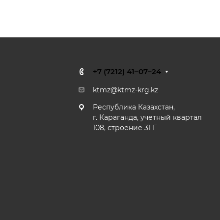
+7 (7212) 41–07–24
ktmz@ktmz-krg.kz
Республика Казахстан,
г. Караганда, учетный квартал
108, строение 31 Г