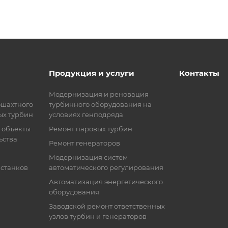
Продукция и услуги
Контакты
Модернизация и реновация
ошахтного
турбинного оборудования на
ых турбин
условиях генподряда
 объекты
Ремонт паровых турбин
ьства
Ремонт генераторов
Модернизация систем
 станков
автоматического регулирования
Автоматизация энергетического
оборудования
Заводской ремонт ответственных
узлов турбин и генераторов