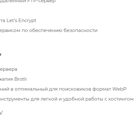
удаленный FTP-сервер
 Let’s Encrypt
сервисом по обеспечению безопасности
e
сервера
атия Brotli
ний в оптимальный для поисковиков формат WebP
инструменты для легкой и удобной работы с хостингом
u/