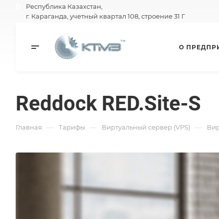
Республика Казахстан,
г. Караганда, учетный квартал 108, строение 31 Г
О ПРЕДПР
Reddock RED.Site-S
—
—
—
Главная
Тарифы
Виртуальный сервер (VPS)
Вир