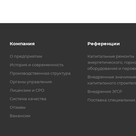
Компания
Референции
О предприятии
Капитальные ремонты
энергетического, горн
История и современность
оборудования и паров
Производственная структура
Внедренные значимые
Органы управления
капитального строител
Лицензии и СРО
Внедрения ЭГСР
Система качества
Поставка специальных
Отзывы
Вакансии