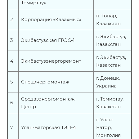
Темиртау»
п. Топар,
2
Корпорация «Казахмыс»
Казахстан
г. Экибастуз,
3
Экибастузская ГРЭС-1
Казахстан
г. Экибастуз,
4
Экибастузэнергоремонт
Казахстан
г. Донецк,
5
Спецэнергомонтаж
Украина
Средазэнергомонтаж-
г. Темиртау,
6
Центр
Казахстан
г. Улан-
7
Улан-Баторская ТЭЦ-4
Батор,
Монголия