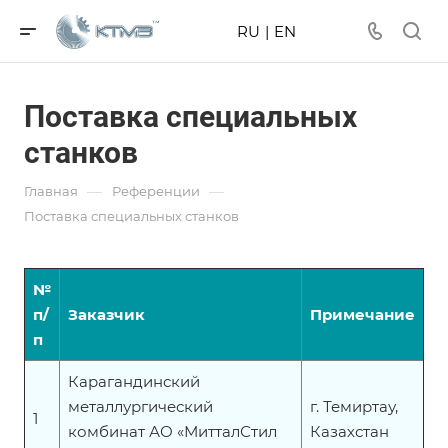
RU
|
EN
Поставка специальных
станков
—
—
Главная
Референции
Поставка специальных станков
№
п/
Заказчик
Примечание
п
Карагандинский
металлургический
г. Темиртау,
1
комбинат АО «МитталСтил
Казахстан