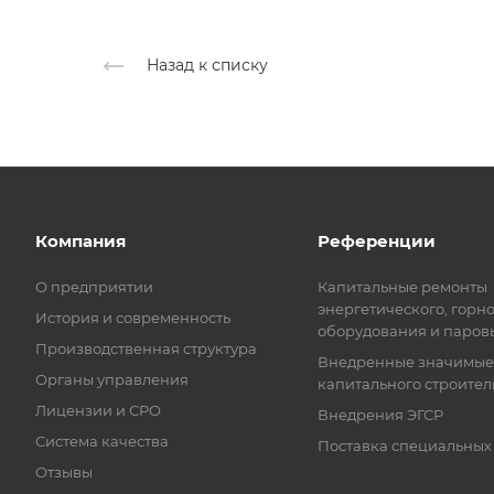
Назад к списку
Компания
Референции
О предприятии
Капитальные ремонты
энергетического, горн
История и современность
оборудования и паров
Производственная структура
Внедренные значимые
Органы управления
капитального строител
Лицензии и СРО
Внедрения ЭГСР
Система качества
Поставка специальных
Отзывы