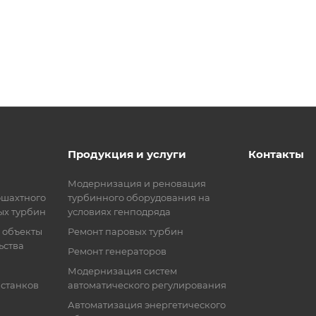
Продукция и услуги
Контакты
Модернизация и реновация
ошахтного
турбинного оборудования на
ых турбин
условиях генподряда
 объекты
Ремонт паровых турбин
ьства
Ремонт генераторов
Модернизация систем
 станков
автоматического регулирования
Автоматизация энергетического