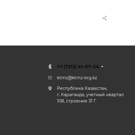
+7 (7212) 41–07–24
ktmz@ktmz-krg.kz
Республика Казахстан,
г. Караганда, учетный квартал
108, строение 31 Г