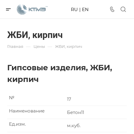
RU
|
EN
ЖБИ, кирпич
—
—
Главная
Цены
ЖБИ, кирпич
Гипсовые изделия, ЖБИ,
кирпич
№
17
Наименование
Бетон11
Ед.изм.
м.куб.