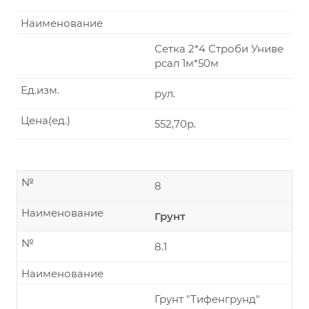
Наименование
Сетка 2*4 Строби Униве
рсал 1м*50м
Ед.изм.
рул.
Цена(ед.)
552,70р.
№
8
Наименование
Грунт
№
8.1
Наименование
Грунт "Тифенгрунд"