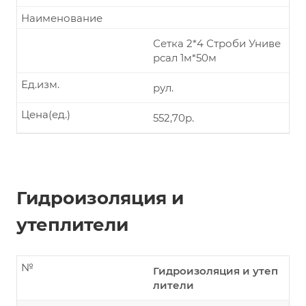
Наименование
Сетка 2*4 Строби Униве
рсал 1м*50м
Ед.изм.
рул.
Цена(ед.)
552,70р.
Гидроизоляция и
утеплители
№
Гидроизоляция и утеп
лители