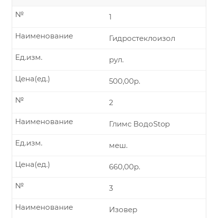
№
1
Наименование
Гидростеклоизол
Ед.изм.
рул.
Цена(ед.)
500,00р.
№
2
Наименование
Глимс ВодоStop
Ед.изм.
меш.
Цена(ед.)
660,00р.
№
3
Наименование
Изовер