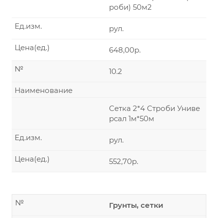
роби) 50м2
Ед.изм.
рул.
Цена(ед.)
648,00р.
№
10.2
Наименование
Сетка 2*4 Строби Униве
рсал 1м*50м
Ед.изм.
рул.
Цена(ед.)
552,70р.
№
Грунты, сетки