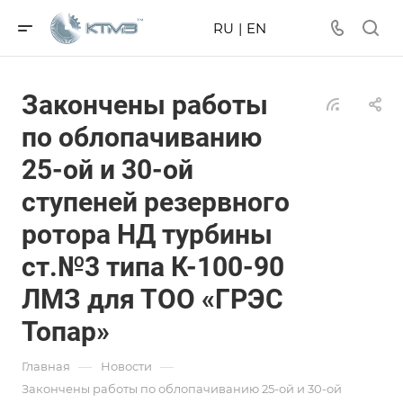
RU
|
EN
Закончены работы
по облопачиванию
25-ой и 30-ой
ступеней резервного
ротора НД турбины
ст.№3 типа К-100-90
ЛМЗ для ТОО «ГРЭС
Топар»
—
—
Главная
Новости
Закончены работы по облопачиванию 25-ой и 30-ой