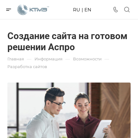
RU
|
EN
Создание сайта на готовом
решении Аспро
—
—
—
Главная
Информация
Возможности
Разработка сайтов