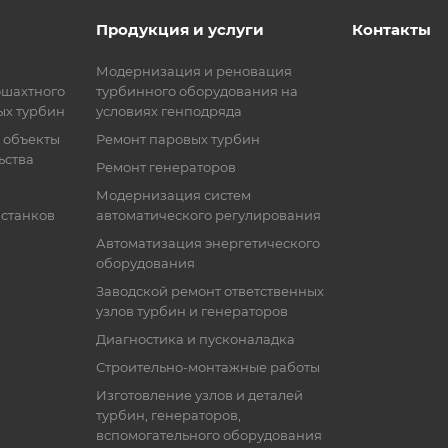
Продукция и услуги
Контакты
Модернизация и реновация
ошахтного
турбинного оборудования на
ых турбин
условиях генподряда
 объекты
Ремонт паровых турбин
ьства
Ремонт генераторов
Модернизация систем
 станков
автоматического регулирования
Автоматизация энергетического
оборудования
Заводской ремонт ответственных
узлов турбин и генераторов
Диагностика и пусконаладка
Строительно-монтажные работы
Изготовление узлов и деталей
турбин, генераторов,
вспомогательного оборудования