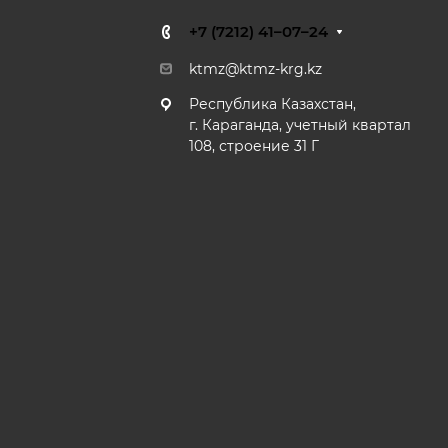
+7 (7212) 41–07–24
ktmz@ktmz-krg.kz
Республика Казахстан,
г. Караганда, учетный квартал
108, строение 31 Г