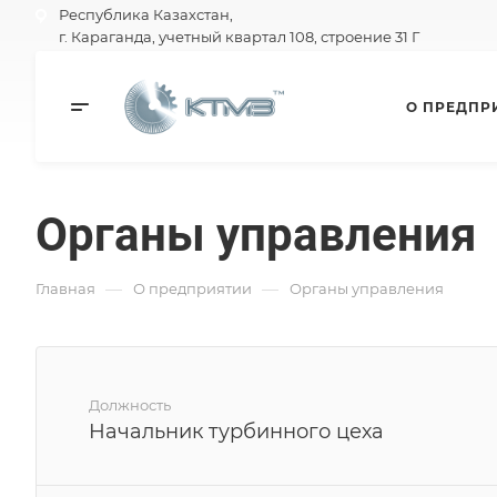
Республика Казахстан,
г. Караганда, учетный квартал 108, строение 31 Г
О ПРЕДПР
Органы управления
—
—
Главная
О предприятии
Органы управления
Должность
Начальник турбинного цеха