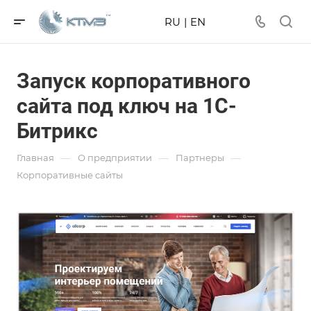
RU
|
EN
Запуск корпоративного
сайта под ключ на 1С-
Битрикс
—
—
—
Главная
О предприятии
Партнеры
Корпоративные сайты